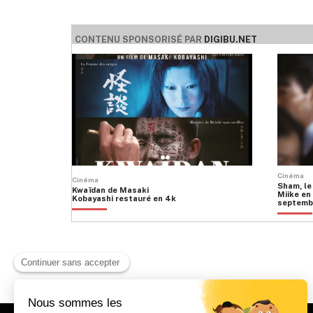
CONTENU SPONSORISÉ PAR
DIGIBU.NET
Cinéma
Cinéma
Sham, le
Kwaïdan de Masaki
Miike en 
Kobayashi restauré en 4k
septemb