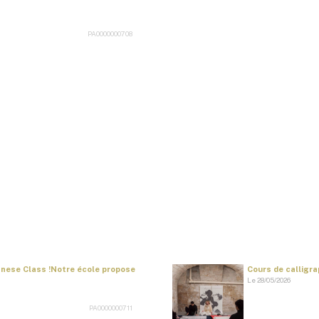
PA0000000708
panese Class !Notre école propose
Cours de calligrap
Le 28/05/2026
PA0000000711