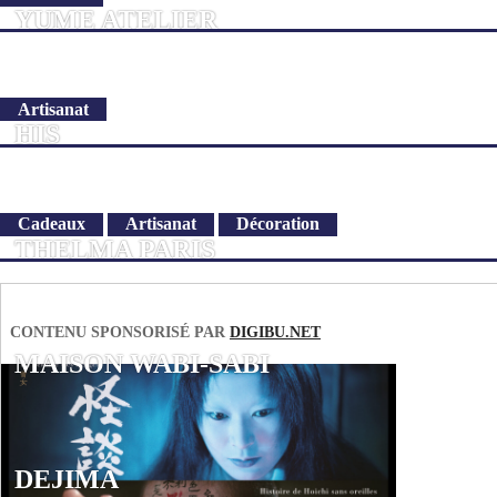
YUME ATELIER
Artisanat
HIS
Cadeaux
Artisanat
Décoration
THELMA PARIS
CONTENU SPONSORISÉ PAR
DIGIBU.NET
MAISON WABI-SABI
DEJIMA