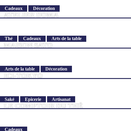
Cadeaux
Décoration
ATELIER DOMA
Thé
Cadeaux
Arts de la table
MAISON SATO
Arts de la table
Décoration
ICI-TOKYO
Saké
Epicerie
Artisanat
LE COMPTOIR DU THÉ
Cadeaux