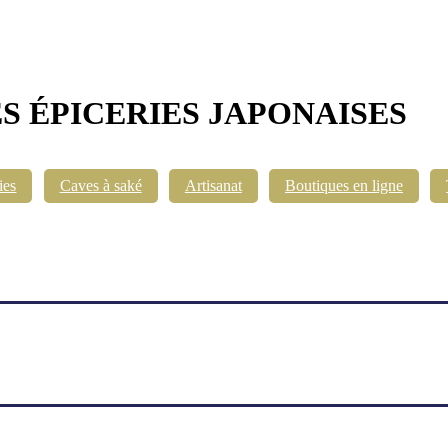
ES ÉPICERIES JAPONAISES
ies
Caves à saké
Artisanat
Boutiques en ligne