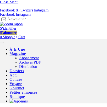
Close Menu
Facebook
X (Twitter)
Instagram
Facebook
Instagram
Newsletter
S'identifier
S'abonner
0
Shopping Cart
À la Une
Magazine
Abonnement
Archives PDF
Distribution
Dossiers
Actu
Culture
Voyage
Gourmet
Petites annonces
Boutique