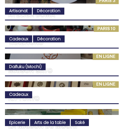
PARIS 3
Artisanat
Décoration
ATELIER DOMA
PARIS 10
Cadeaux
Décoration
TAKENOKO
EN LIGNE
Daifuku (Mochi)
MAISON SATO
EN LIGNE
Cadeaux
ICI-TOKYO
Epicerie
Arts de la table
Saké
LA MAISON DU MOCHI