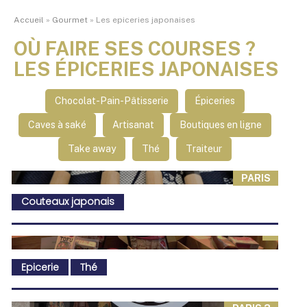
Accueil
»
Gourmet
»
Les epiceries japonaises
OÙ FAIRE SES COURSES ?
LES ÉPICERIES JAPONAISES
Chocolat-Pain-Pâtisserie
Épiceries
Caves à saké
Artisanat
Boutiques en ligne
Take away
Thé
Traiteur
PARIS
Couteaux japonais
Epicerie
Thé