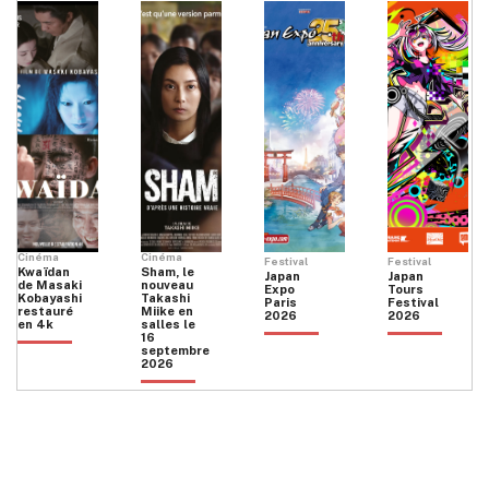
IMA
Cinéma
Cinéma
Festival
Festival
Kwaïdan
Sham, le
Japan
Japan
de Masaki
nouveau
Expo
Tours
Kobayashi
Takashi
Paris
Festival
restauré
Miike en
2026
2026
en 4k
salles le
16
septembre
2026