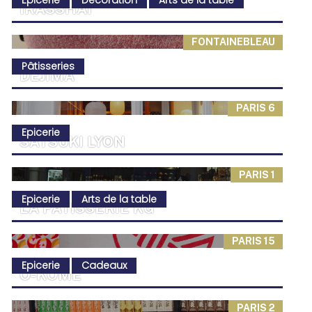
IRASSHAI
FONTAINEBLEAU
Pâtisseries
DEJIMA
PARIS 6
Epicerie
SATSUKI LYON
PARIS 1
Epicerie
Arts de la table
L’A PÂTISSERIE KG
PARIS 15
Epicerie
Cadeaux
O-KOMÉ
PARIS 2