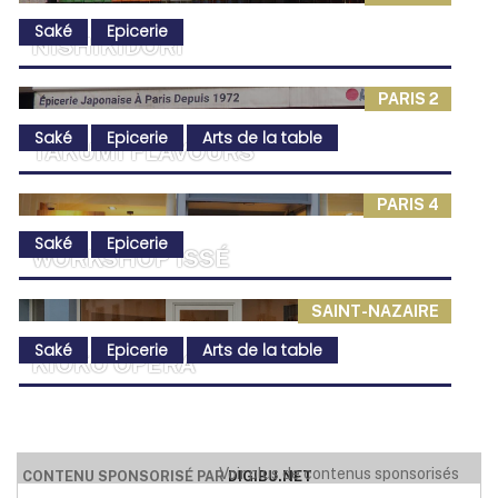
Saké
Epicerie
NISHIKIDÔRI
PARIS 2
Saké
Epicerie
Arts de la table
TAKUMI FLAVOURS
PARIS 4
Saké
Epicerie
WORKSHOP ISSÉ
SAINT-NAZAIRE
Saké
Epicerie
Arts de la table
KIOKO OPÉRA
KIOKO SAKÉ MARAIS
Voir plus de contenus sponsorisés
CONTENU SPONSORISÉ PAR
DIGIBU.NET