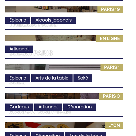
PARIS 19
Epicerie
Alcools japonais
THELMA PARIS
EN LIGNE
Artisanat
UMAMI PARIS
PARIS 1
Epicerie
Arts de la table
Saké
UMAÏ
PARIS 3
Cadeaux
Artisanat
Décoration
MAISON WABI-SABI
LYON
Epicerie
Décoration
Arts de la table