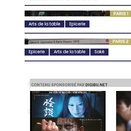
PARIS 1
Arts de la table
Epicerie
KOMELI
PARIS 2
Epicerie
Arts de la table
Saké
NISHIKIDÔRI
CONTENU SPONSORISÉ PAR
DIGIBU.NET
KIOKO OPÉRA