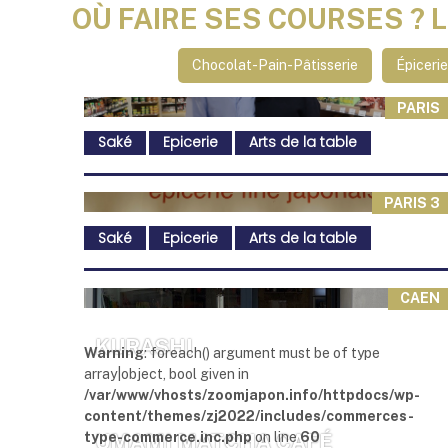
OÙ FAIRE SES COURSES ? 
Chocolat-Pain-Pâtisserie
Épiceri
PARIS
Saké
Epicerie
Arts de la table
PARIS 3
Saké
Epicerie
Arts de la table
CAEN
KURASHI
Warning
: foreach() argument must be of type
array|object, bool given in
/var/www/vhosts/zoomjapon.info/httpdocs/wp-
content/themes/zj2022/includes/commerces-
type-commerce.inc.php
on line
60
UMAMI MATCHA CAFÉ