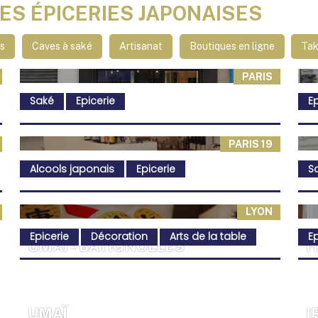
LES ÉPICERIES JAPONAISES
es
Caves à saké
Artisanat
Boutiques en ligne
Tak
PARIS
Saké
Epicerie
Ep
PARIS 19
Alcools japonais
Epicerie
S
LYON
Epicerie
Décoration
Arts de la table
Ep
UMAI - BATIGNOLLES
H
UMAÏ
I