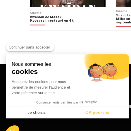
Cinéma
Cinéma
Sham, le
Kwaïdan de Masaki
Miike en 
Kobayashi restauré en 4k
septemb
HOME
QU