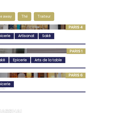
e away
Thé
Traiteur
PARIS 4
icerie
Artisanat
Saké
PARIS 1
aké
Epicerie
Arts de la table
PARIS 6
icerie
IS
RASSHAI