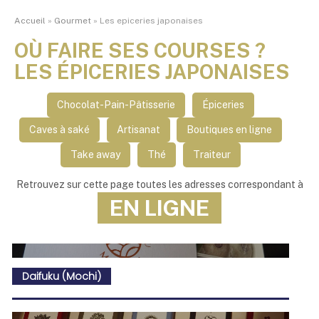
Accueil
»
Gourmet
»
Les epiceries japonaises
OÙ FAIRE SES COURSES ?
LES ÉPICERIES JAPONAISES
Chocolat-Pain-Pâtisserie
Épiceries
Caves à saké
Artisanat
Boutiques en ligne
Take away
Thé
Traiteur
Retrouvez sur cette page toutes les adresses correspondant à
EN LIGNE
Daifuku (Mochi)