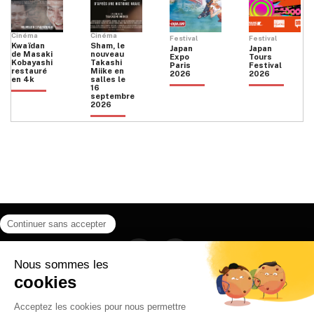
Cinéma
Cinéma
Festival
Festival
Kwaïdan
Sham, le
Japan
Japan
de Masaki
nouveau
Expo
Tours
Kobayashi
Takashi
Paris
Festival
restauré
Miike en
2026
2026
en 4k
salles le
16
septembre
2026
Facebook
Instagram
HOME
QUI SOMMES NOUS
CONTACT