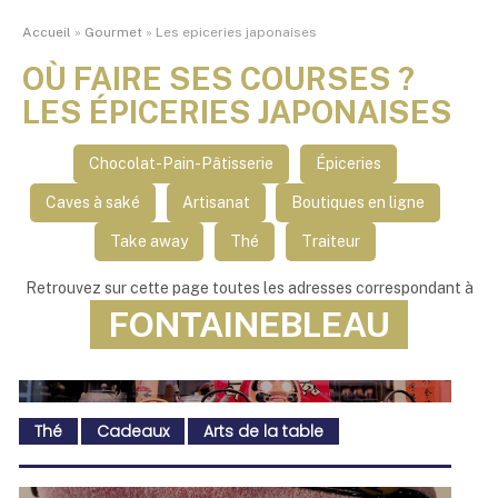
Accueil
»
Gourmet
»
Les epiceries japonaises
OÙ FAIRE SES COURSES ?
LES ÉPICERIES JAPONAISES
Chocolat-Pain-Pâtisserie
Épiceries
Caves à saké
Artisanat
Boutiques en ligne
Take away
Thé
Traiteur
Retrouvez sur cette page toutes les adresses correspondant à
FONTAINEBLEAU
Thé
Cadeaux
Arts de la table