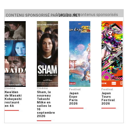
Voir plus de contenus sponsorisés
CONTENU SPONSORISÉ PAR
DIGIBU.NET
UMAÏ
Cinéma
Cinéma
Festival
Festival
Kwaïdan
Sham, le
Japan
Japan
de Masaki
nouveau
Expo
Tours
Kobayashi
Takashi
Paris
Festival
restauré
Miike en
2026
2026
en 4k
salles le
16
septembre
2026