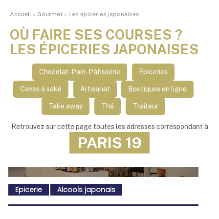
Accueil
»
Gourmet
»
Les epiceries japonaises
OÙ FAIRE SES COURSES ?
LES ÉPICERIES JAPONAISES
Chocolat-Pain-Pâtisserie
Épiceries
Caves à saké
Artisanat
Boutiques en ligne
Take away
Thé
Traiteur
Retrouvez sur cette page toutes les adresses correspondant à
PARIS 19
Epicerie
Alcools japonais