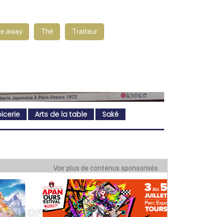
e away
Thé
Traiteur
icerie
Arts de la table
Saké
Voir plus de contenus sponsorisés
IOKO OPÉRA