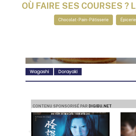
OÙ FAIRE SES COURSES ? 
Chocolat-Pain-Pâtisserie
Épiceri
Wagashi
Dorayaki
CONTENU SPONSORISÉ PAR
DIGIBU.NET
TOMO OPÉRA