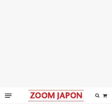
Sho
Cart