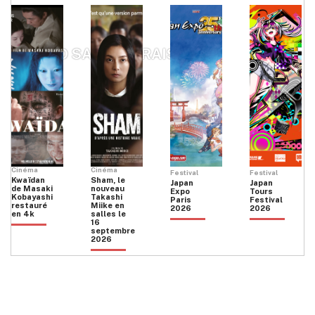
KIOKO SAKÉ MARAIS
Cinéma
Cinéma
Festival
Festival
Kwaïdan
Sham, le
Japan
Japan
de Masaki
nouveau
Expo
Tours
Kobayashi
Takashi
Paris
Festival
restauré
Miike en
2026
2026
en 4k
salles le
16
septembre
2026