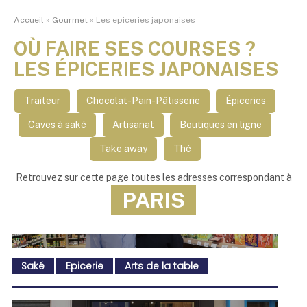
Accueil
»
Gourmet
»
Les epiceries japonaises
OÙ FAIRE SES COURSES ?
LES ÉPICERIES JAPONAISES
Traiteur
Chocolat-Pain-Pâtisserie
Épiceries
Caves à saké
Artisanat
Boutiques en ligne
Take away
Thé
Retrouvez sur cette page toutes les adresses correspondant à
PARIS
Saké
Epicerie
Arts de la table