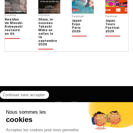
Cinéma
Cinéma
Festival
Festival
Kwaïdan
Sham, le
Japan
Japan
de Masaki
nouveau
Expo
Tours
Kobayashi
Takashi
Paris
Festival
restauré
Miike en
2026
2026
en 4k
salles le
16
septembre
2026
Facebook
Instagram
HOME
QUI SOMMES NOUS
CONTACT