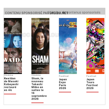
Voir plus de contenus sponsorisés
CONTENU SPONSORISÉ PAR
DIGIBU.NET
NIJI MOCHI TOULOUSE
Cinéma
Cinéma
Festival
Festival
Kwaïdan
Sham, le
Japan
Japan
de Masaki
nouveau
Expo
Tours
Kobayashi
Takashi
Paris
Festival
restauré
Miike en
2026
2026
en 4k
salles le
16
septembre
2026