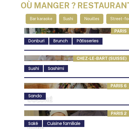
OÙ MANGER ? RESTAURAN
Bar karaoke
Sushi
Nouilles
Street-fo
PARIS
Donburi
Brunch
Pâtisseries
CHEZ-LE-BART (SUISSE)
Sushi
Sashimi
PARIS 6
Sando
COLORÉ
PARIS 2
Saké
Cuisine familiale
KOBE