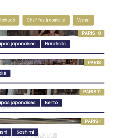
Shokudô
Chef·fes à domicile
Vegan
PARIS 18
apas japonaises
Handrolls
PARIS
aké
PARIS 11
apas japonaises
Bento
ROCO
PARIS 1
ushi
Sashimi
HINJUKU PIGALLE