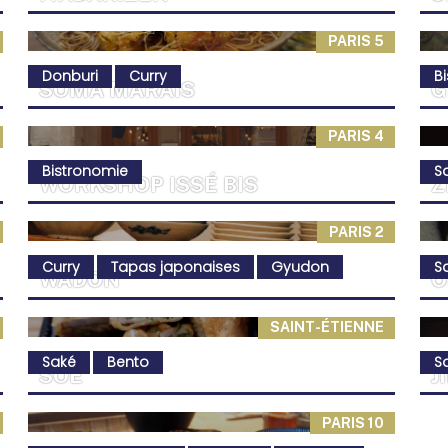
PARIS 5
Donburi
Curry
B
SOMA MARAIS
G
PARIS 4
Bistronomie
S
WORKSHOP ISSÉ BIS
Z
PARIS 2
Curry
Tapas japonaises
Gyudon
S
WADON
O
SAINT-ÉTIENNE
Saké
Bento
S
SOÉ
J
PARIS 10