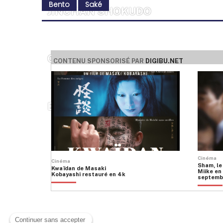
Bento
Saké
JINCHAN SHOKUDO
OINARI
CONTENU SPONSORISÉ PAR
DIGIBU.NET
BIWAN À IRASSHAI
Cinéma
Cinéma
Sham, le
Kwaïdan de Masaki
Miike en 
Kobayashi restauré en 4k
septemb