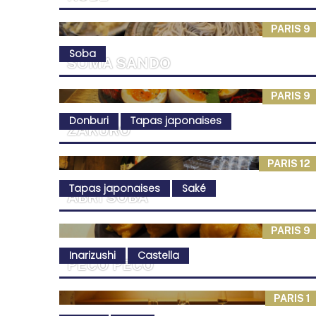
PARIS 9
Soba
SŌMA SANDO
PARIS 9
Donburi
Tapas japonaises
ZAKURO
PARIS 12
Tapas japonaises
Saké
ABRI SOBA
PARIS 9
Inarizushi
Castella
PECO PECO
PARIS 1