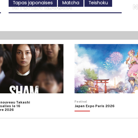
Tapas japonaises
Matcha
Teishoku
KITCHEN IZAKAYA
N
WA BENTO
S
ESPACE GOHAN
Festival
 nouveau Takashi
salles le 16
Japan Expo Paris 2026
re 2026