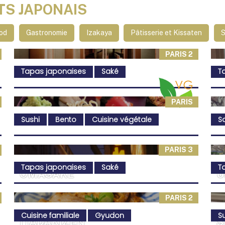
TS JAPONAIS
od
Gastronomie
Izakaya
Pâtisserie et Kissaten
PARIS 2
Tapas japonaises
Saké
T
PARIS
Sushi
Bento
Cuisine végétale
S
PARIS 3
Tapas japonaises
Saké
T
OMASAKE
U
PARIS 2
Cuisine familiale
Gyudon
S
ITADAKIZEN
S