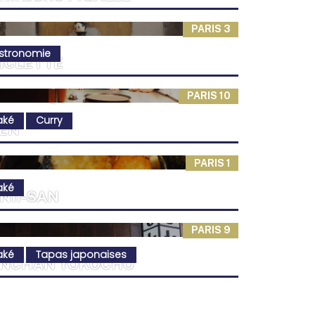
PARIS 3
istronomie
ICLETTE
PARIS 10
aké
Curry
EN
PARIS 1
aké
NII-SAN
PARIS 9
aké
Tapas japonaises
INCHAN YOKOCHO