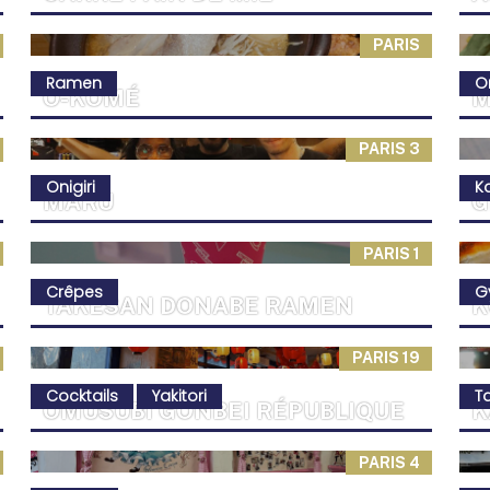
PARIS
Ramen
On
O-KOMÉ
M
PARIS 3
Onigiri
K
MARU
G
PARIS 1
Crêpes
G
TAKESAN DONABE RAMEN
K
PARIS 19
Cocktails
Yakitori
Ta
OMUSUBI GONBEI RÉPUBLIQUE
K
PARIS 4