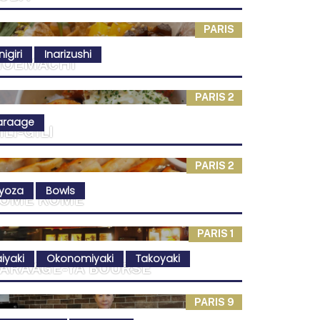
PARIS
igiri
Inarizushi
OEMACHI
PARIS 2
araage
ILI-GILI
PARIS 2
yoza
Bowls
OME KOME
PARIS 1
iyaki
Okonomiyaki
Takoyaki
ARAAGE-YA BOURSE
PARIS 9