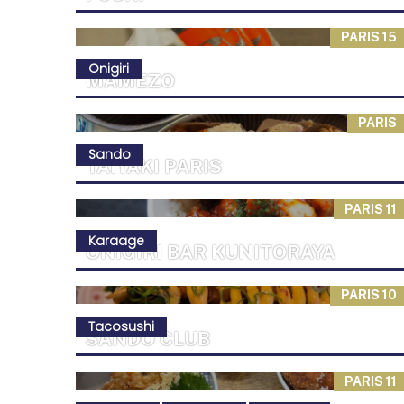
PARIS 15
Onigiri
MAMEZO
PARIS
Sando
TAIYAKI PARIS
PARIS 11
Karaage
ONIGIRI BAR KUNITORAYA
PARIS 10
Tacosushi
SANDO CLUB
PARIS 11