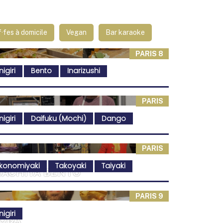
·fes à domicile
Vegan
Bar karaoke
PARIS 8
igiri
Bento
Inarizushi
PARIS
igiri
Daifuku (Mochi)
Dango
PARIS
konomiyaki
Takoyaki
Taiyaki
ACHIYA BENTO
PARIS 9
igiri
OBA