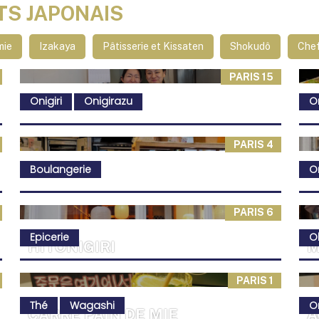
TS JAPONAIS
mie
Izakaya
Pâtisserie et Kissaten
Shokudô
Chef
PARIS 15
Onigiri
Onigirazu
On
PARIS 4
Boulangerie
On
PARIS 6
Epicerie
O
HITONIGIRI
M
PARIS 1
Thé
Wagashi
On
CARRÉ PAIN DE MIE
A