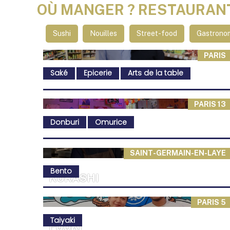
OÙ MANGER ? RESTAURAN
Sushi
Nouilles
Street-food
Gastrono
PARIS
Saké
Epicerie
Arts de la table
PARIS 13
Donburi
Omurice
SAINT-GERMAIN-EN-LAYE
Bento
KURASHI
PARIS 5
Taiyaki
FUUKI