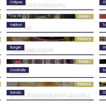
Crêpes
O
COMPTOIR HARAJUKU
G
PARIS 1
Yakitori
T
SEKITAN
H
PARIS 5
Burger
G
PRINCESS CREPE
M
PARIS 1
Cocktails
S
YASUBE
T
PARIS 6
Sando
O
SHISO BURGER (SAINT-MICHEL)
G