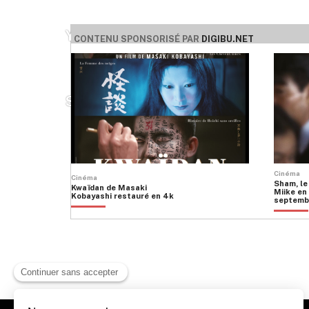
YUJIN
CONTENU SPONSORISÉ PAR
DIGIBU.NET
SANKAKU
Cinéma
Cinéma
Sham, le
Kwaïdan de Masaki
Miike en 
Kobayashi restauré en 4k
septemb