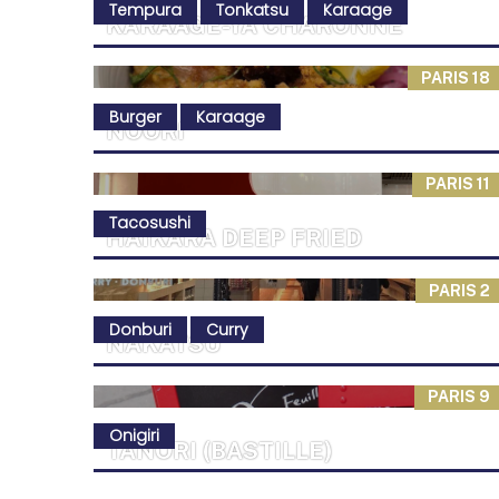
Tempura
Tonkatsu
Karaage
KARAAGE-YA CHARONNE
PARIS 18
Burger
Karaage
NOORI
PARIS 11
Tacosushi
HAIKARA DEEP FRIED
PARIS 2
Donburi
Curry
NAKATSU
PARIS 9
Onigiri
TANORI (BASTILLE)