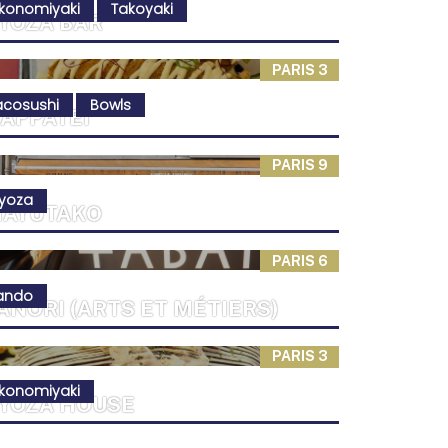
konomiyaki
Takoyaki
YOZA BAR
PARIS 3
acosushi
Bowls
APPATEI
PARIS 9
yoza
AYUTAKO
PARIS 6
ando
ANORI (ARTS ET MÉTIERS)
PARIS 3
konomiyaki
YOZA HOUSE