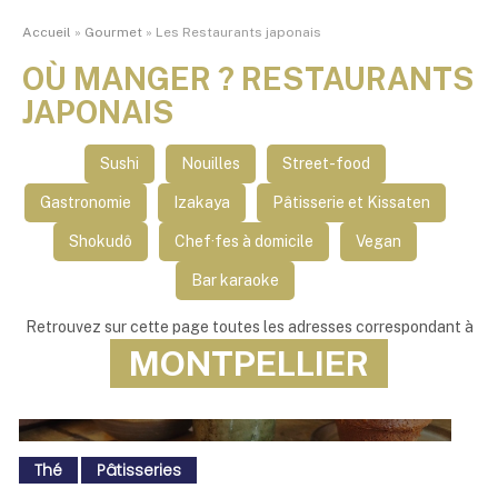
Accueil
»
Gourmet
»
Les Restaurants japonais
OÙ MANGER ? RESTAURANTS
JAPONAIS
Sushi
Nouilles
Street-food
Gastronomie
Izakaya
Pâtisserie et Kissaten
Shokudô
Chef·fes à domicile
Vegan
Bar karaoke
Retrouvez sur cette page toutes les adresses correspondant à
MONTPELLIER
Thé
Pâtisseries