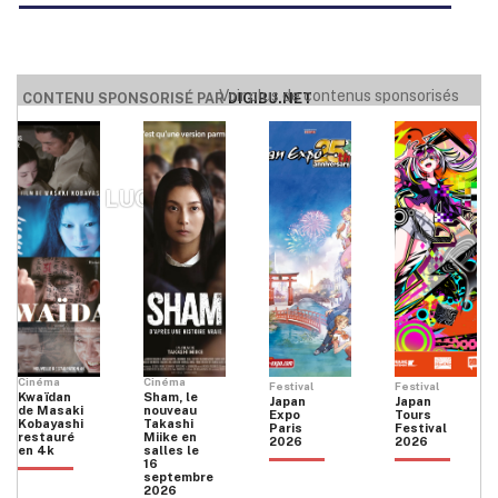
Voir plus de contenus sponsorisés
CONTENU SPONSORISÉ PAR
DIGIBU.NET
DE LA LUCE
Cinéma
Cinéma
Festival
Festival
Kwaïdan
Sham, le
Japan
Japan
de Masaki
nouveau
Expo
Tours
Kobayashi
Takashi
Paris
Festival
restauré
Miike en
2026
2026
en 4k
salles le
16
septembre
2026