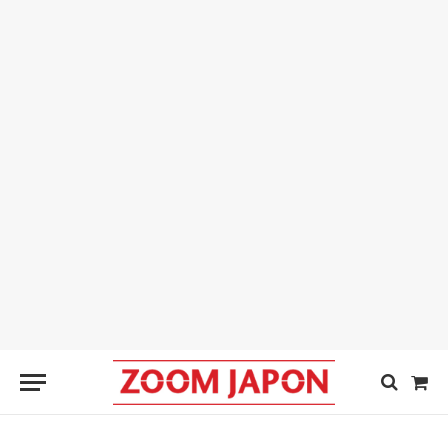
Sho
Cart