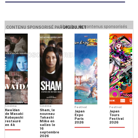
Voir plus de contenus sponsorisés
CONTENU SPONSORISÉ PAR
DIGIBU.NET
YOOKOSO MONTREUIL
Cinéma
Cinéma
Festival
Festival
Kwaïdan
Sham, le
Japan
Japan
de Masaki
nouveau
Expo
Tours
Kobayashi
Takashi
Paris
Festival
restauré
Miike en
2026
2026
en 4k
salles le
16
septembre
2026