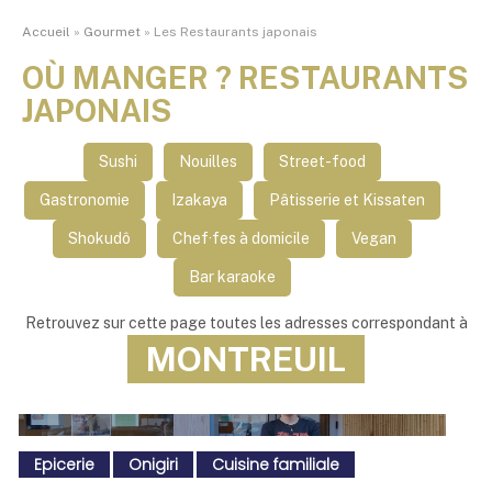
Accueil
»
Gourmet
»
Les Restaurants japonais
OÙ MANGER ? RESTAURANTS
JAPONAIS
Sushi
Nouilles
Street-food
Gastronomie
Izakaya
Pâtisserie et Kissaten
Shokudô
Chef·fes à domicile
Vegan
Bar karaoke
Retrouvez sur cette page toutes les adresses correspondant à
MONTREUIL
Epicerie
Onigiri
Cuisine familiale