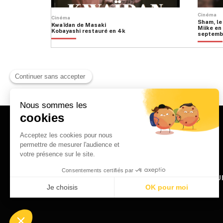
Cinéma
Cinéma
Sham, le
Kwaïdan de Masaki
Miike en 
Kobayashi restauré en 4k
septemb
HOME
QU