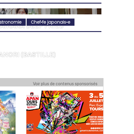
istronomie
Chef•fe japonais•e
AIKARA DEEP FRIED
ANORI (BASTILLE)
UNOÉ
Voir plus de contenus sponsorisés