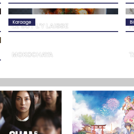
Karaage
B
LE SOT L'Y LAISSE
H
MOKOCHAYA
T
KARAAGE-YA CHARONNE
E