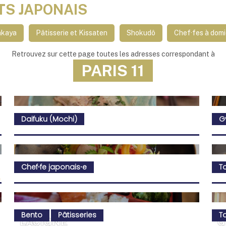
TS JAPONAIS
akaya
Pâtisserie et Kissaten
Shokudô
Chef·fes à domi
Retrouvez sur cette page toutes les adresses correspondant à
PARIS 11
Daifuku (Mochi)
G
Chef⸱fe japonais⸱e
T
Bento
Pâtisseries
T
LACIGNE
G