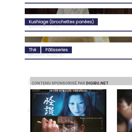
Kushiage (brochettes panées)
GICLETTE
Thé
Pâtisseries
MORI CAFÉ
KUSHIKATSU BON
CONTENU SPONSORISÉ PAR
DIGIBU.NET
AGATTO