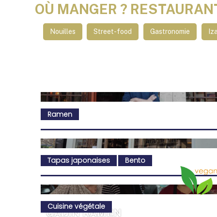
OÙ MANGER ? RESTAURAN
Nouilles
Street-food
Gastronomie
Iz
Ramen
Tapas japonaises
Bento
Cuisine végétale
GAIJIN RAMEN