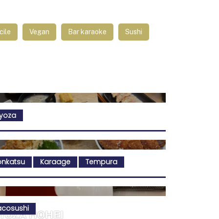
cile
Vegan
Bar karaoke
Sushi
yoza
onkatsu
Karaage
Tempura
acosushi
YOZA HOHEI