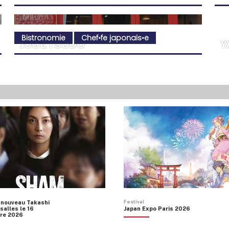
Bistronomie
Chef•fe japonais•e
JUGETSUDO
Y
SOUS LES CERISIERS
T
BAILLOTTE
Festival
 nouveau Takashi
salles le 16
Japan Expo Paris 2026
re 2026