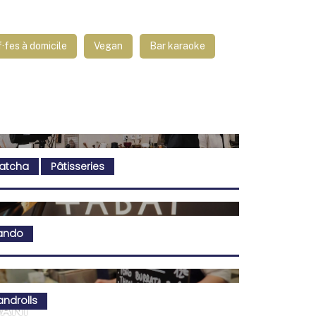
·fes à domicile
Vegan
Bar karaoke
atcha
Pâtisseries
ando
androlls
ANI