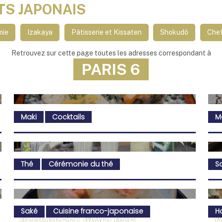
TS JAPONAIS
mie
Izakaya
Pâtisserie et Kissaten
Shokudô
Chef
Retrouvez sur cette page toutes les adresses correspondant à
PARIS 6
Maki
Cocktails
M
Thé
Cérémonie du thé
S
Saké
Cuisine franco-japonaise
H
BLUEBERRY MAKI BAR
W