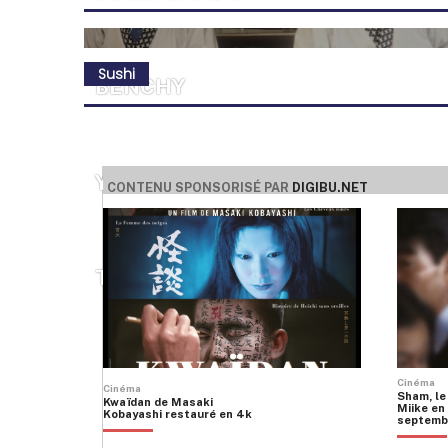
Sushi
BENCHY
YEN
CONTENU SPONSORISÉ PAR
DIGIBU.NET
TSUKIZI
Cinéma
Cinéma
Sham, le
Kwaïdan de Masaki
Miike en 
Kobayashi restauré en 4k
septemb