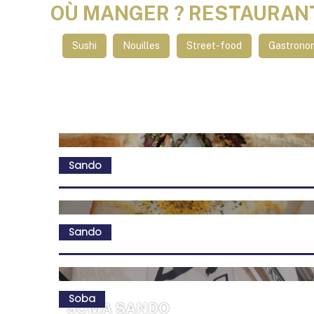
OÙ MANGER ? RESTAURAN
Sushi
Nouilles
Street-food
Gastrono
Sando
Sando
Soba
SŌMA SANDO