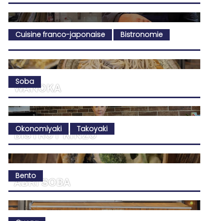
Cuisine franco-japonaise
Bistronomie
Soba
WANOKA
Okonomiyaki
Takoyaki
BISTROT KINZO
Bento
ABRI SOBA