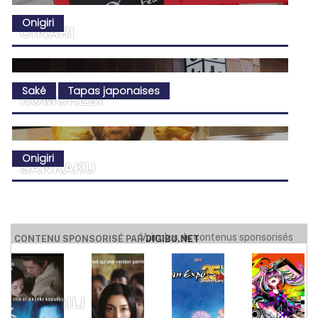
Onigiri
OINARI
Saké
Tapas japonaises
KOMOREBI
Onigiri
SANKAKU
SŌMA MILTON
Voir plus de contenus sponsorisés
CONTENU SPONSORISÉ PAR
DIGIBU.NET
GILI-GILI