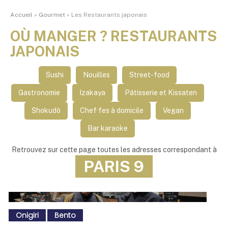
Accueil
»
Gourmet
»
Les Restaurants japonais
OÙ MANGER ? RESTAURANTS
JAPONAIS
Sushi
Nouilles
Street-food
Gastronomie
Izakaya
Pâtisserie et Kissaten
Shokudô
Chef·fes à domicile
Vegan
Bar karaoke
Retrouvez sur cette page toutes les adresses correspondant à
PARIS 9
Onigiri
Bento