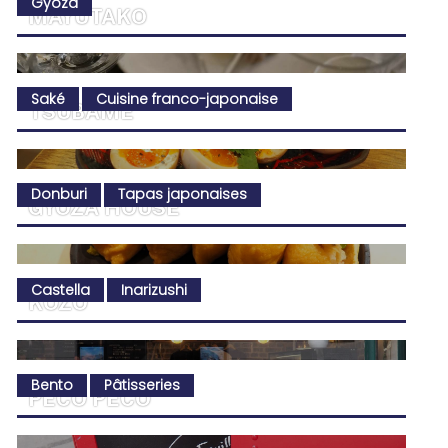
Gyoza
MAYUTAKO
Saké
Cuisine franco-japonaise
TSUBAME
Donburi
Tapas japonaises
GYOZA HOUSE
Castella
Inarizushi
KOZO
Bento
Pâtisseries
PECO PECO