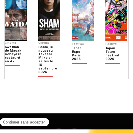
Cinéma
Cinéma
Festival
Festival
Kwaïdan
Sham, le
Japan
Japan
de Masaki
nouveau
Expo
Tours
Kobayashi
Takashi
Paris
Festival
restauré
Miike en
2026
2026
en 4k
salles le
16
septembre
2026