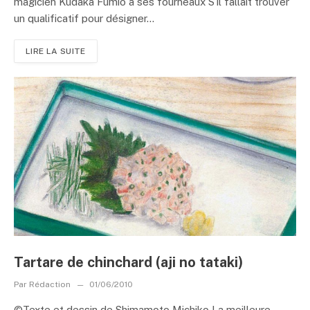
magicien Kudaka Fumio à ses fourneaux S’il fallait trouver
un qualificatif pour désigner...
LIRE LA SUITE
Tartare de chinchard (aji no tataki)
Par
Rédaction
01/06/2010
©Texte et dessin de Shimamoto Michiko La meilleure