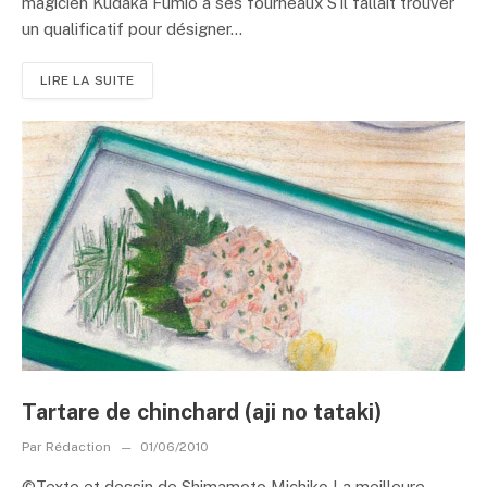
magicien Kudaka Fumio à ses fourneaux S’il fallait trouver
un qualificatif pour désigner...
LIRE LA SUITE
Tartare de chinchard (aji no tataki)
Par
Rédaction
01/06/2010
©Texte et dessin de Shimamoto Michiko La meilleure