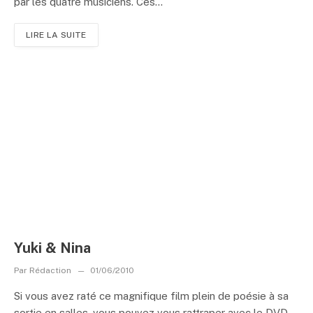
par les quatre musiciens. Ces...
LIRE LA SUITE
Yuki & Nina
Par
Rédaction
01/06/2010
Si vous avez raté ce magnifique film plein de poésie à sa
sortie en salles, vous pouvez vous rattraper avec le DVD.