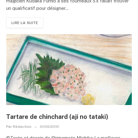
magicien Kudaka Fumio à ses fourneaux S’il fallait trouver
un qualificatif pour désigner...
LIRE LA SUITE
Tartare de chinchard (aji no tataki)
Par
Rédaction
01/06/2010
©Texte et dessin de Shimamoto Michiko La meilleure