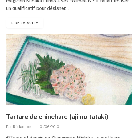
magicien Kudaka Fumio à ses fourneaux S’il fallait trouver
un qualificatif pour désigner...
LIRE LA SUITE
Tartare de chinchard (aji no tataki)
Par
Rédaction
01/06/2010
©Texte et dessin de Shimamoto Michiko La meilleure