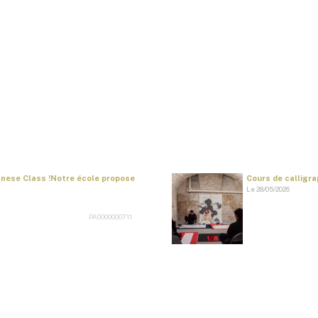
panese Class !Notre école propose
Cours de calligrap
Le 28/05/2026
PA0000000711