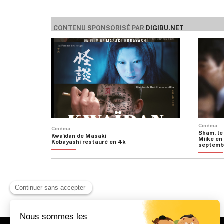
CONTENU SPONSORISÉ PAR
DIGIBU.NET
Cinéma
Cinéma
Sham, le
Kwaïdan de Masaki
Miike en 
Kobayashi restauré en 4k
septemb