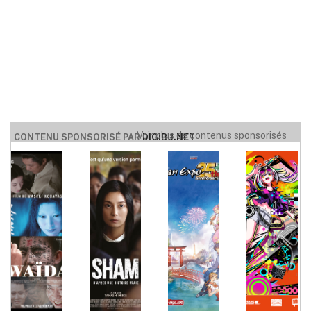
Voir plus de contenus sponsorisés
CONTENU SPONSORISÉ PAR
DIGIBU.NET