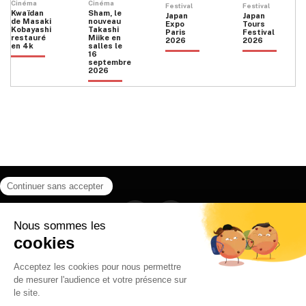
Cinéma
Cinéma
Festival
Festival
Kwaïdan
Sham, le
Japan
Japan
de Masaki
nouveau
Expo
Tours
Kobayashi
Takashi
Paris
Festival
restauré
Miike en
2026
2026
en 4k
salles le
16
septembre
2026
Facebook
Instagram
HOME
QUI SOMMES NOUS
CONTACT
POLITIQUE DE CONFIDENTIALITÉ
日本語