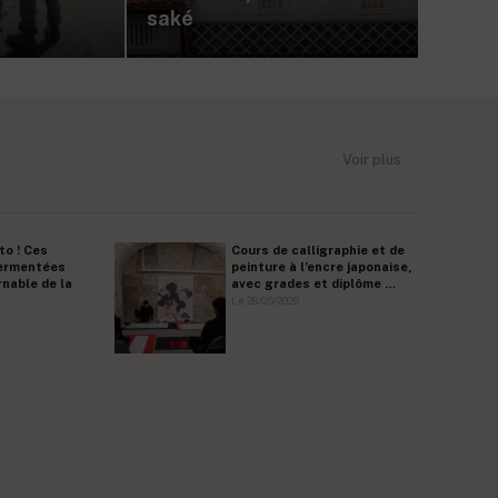
saké
Voir plus
to ! Ces
Cours de calligraphie et de
fermentées
peinture à l’encre japonaise,
nable de la
avec grades et diplôme …
Le 28/05/2026