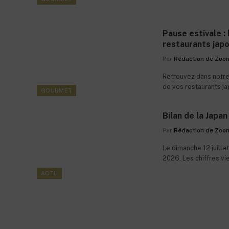
Pause estivale :
restaurants jap
Par
Rédaction de Zoo
Retrouvez dans notre 
de vos restaurants ja
GOURMET
2026.
Bilan de la Japa
Par
Rédaction de Zoo
Le dimanche 12 juille
2026. Les chiffres vi
l’organisation. Bilan ch
ACTU