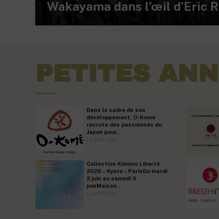
Wakayama dans l’œil d’Eric 
PETITES AN
Dans le cadre de son
développement, O-Komé
recrute des passionnés du
Japon pour…
Le 20/07/2026
Collection Kimono Liberté
2026 – Kyoto – ParisDu mardi
2 juin au samedi 6
juinMaison…
Le 26/05/2026