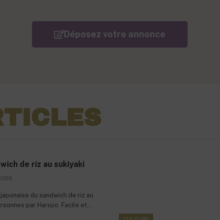
Déposez votre annonce
RTICLES
ich de riz au sukiyaki
2026
japonaise du sandwich de riz au
rsonnes par Haruyo. Facile et
e à manger.
CULTURE