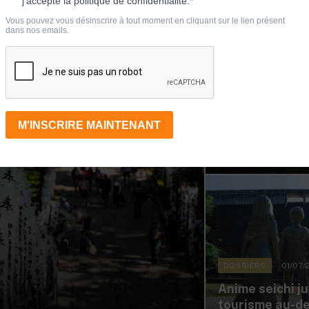
01/07/20
VOYAGE
Au-delà de M
01/07/
DOSSIERS
Anime seichi jun
tourisme au-de