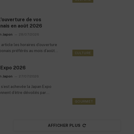
 l’ouverture de vos
onais en août 2026
m Japon
28/07/2026
article les horaires d’ouverture
ponais préférés au mois d’août
CULTURE
n Expo 2026
m Japon
27/07/2026
t s’est achevée la Japan Expo
ennent d’être dévoilés par
iffré.
GOURMET
AFFICHER PLUS