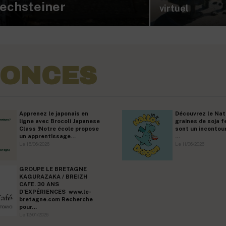
Rechsteiner
virtuel
NONCES
Apprenez le japonais en
Découvrez le Nat
ligne avec Brocoli Japanese
graines de soja 
Class !Notre école propose
sont un incontour
un apprentissage…
…
Le 15/06/2026
Le 11/06/2026
GROUPE LE BRETAGNE
KAGURAZAKA / BREIZH
CAFE. 30 ANS
D’EXPÉRIENCES www.le-
bretagne.com Recherche
pour…
Le 12/01/2026