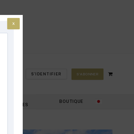
X
S'IDENTIFIER
S'ABONNER
Shopping
Cart
PETITES
BOUTIQUE
ANNONCES