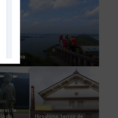
26
atsushima
2026
01/07/2026
VOYAGE
rei : le
là du
Hiroshima, terroir de