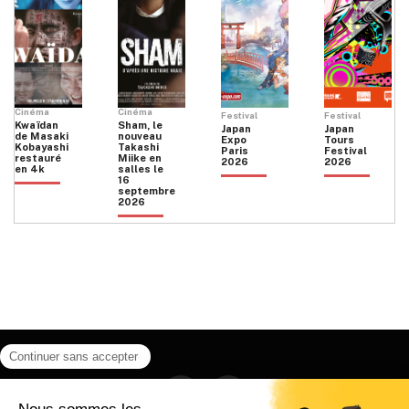
Cinéma
Cinéma
Festival
Festival
Kwaïdan
Sham, le
Japan
Japan
de Masaki
nouveau
Expo
Tours
Kobayashi
Takashi
Paris
Festival
restauré
Miike en
2026
2026
en 4k
salles le
16
septembre
2026
Facebook
Instagram