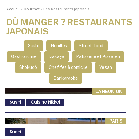
Accueil
»
Gourmet
»
Les Restaurants japonais
OÙ MANGER ? RESTAURANTS
JAPONAIS
Sushi
Nouilles
Street-food
Gastronomie
Izakaya
Pâtisserie et Kissaten
Shokudô
Chef·fes à domicile
Vegan
Bar karaoke
LA RÉUNION
Sushi
Cuisine Nikkei
PARIS
Sushi