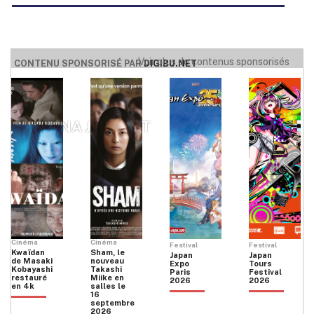
AULUS MUNIZ SANTOS
Voir plus de contenus sponsorisés
CONTENU SPONSORISÉ PAR
DIGIBU.NET
MARINA JAUBERT
Cinéma
Cinéma
Festival
Festival
Kwaïdan
Sham, le
Japan
Japan
de Masaki
nouveau
Expo
Tours
Kobayashi
Takashi
Paris
Festival
restauré
Miike en
2026
2026
en 4k
salles le
16
septembre
2026