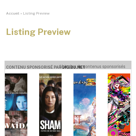
Accueil
»
Listing Preview
Listing Preview
Voir plus de contenus sponsorisés
CONTENU SPONSORISÉ PAR
DIGIBU.NET