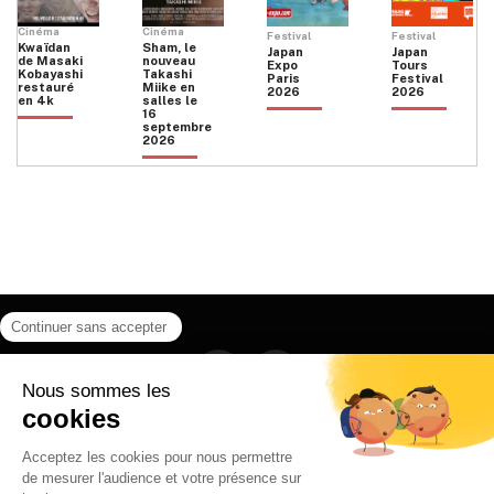
Cinéma
Cinéma
Festival
Festival
Kwaïdan
Sham, le
Japan
Japan
de Masaki
nouveau
Expo
Tours
Kobayashi
Takashi
Paris
Festival
restauré
Miike en
2026
2026
en 4k
salles le
16
septembre
2026
Facebook
Instagram
HOME
QUI SOMMES NOUS
CONTACT
POLITIQUE DE CONFIDENTIALITÉ
日本語