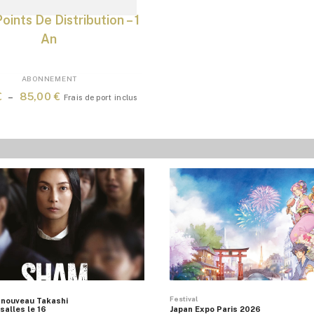
oints De Distribution – 1
An
ABONNEMENT
CHOIX DES OPTIONS
Plage
€
–
85,00
€
Frais de port inclus
de
prix :
50,00 €
à
85,00 €
Festival
 nouveau Takashi
salles le 16
Japan Expo Paris 2026