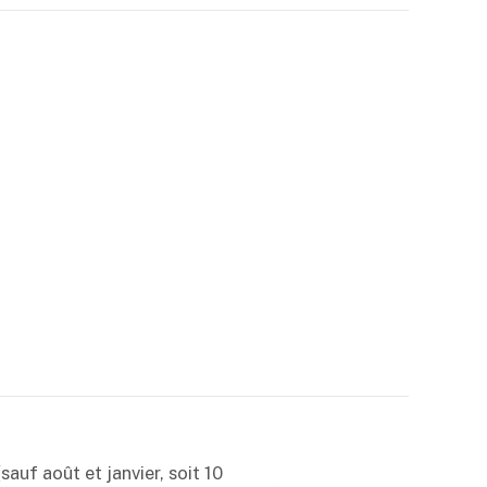
,
0
0
€
à
6
0
,
0
0
€
uf août et janvier, soit 10