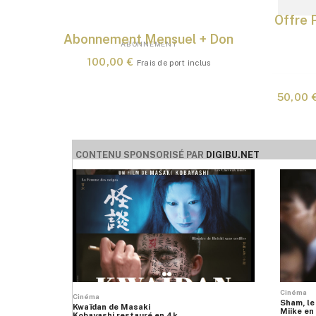
Offre P
Abonnement Mensuel + Don
ABONNEMENT
100,00
€
Frais de port inclus
Ce
AJOUTER AU PANIER
produit
50,00
a
plusieurs
variations.
Les
CONTENU SPONSORISÉ PAR
DIGIBU.NET
options
peuvent
être
choisies
sur
la
page
du
produit
Cinéma
Cinéma
Sham, le
Kwaïdan de Masaki
Miike en 
Kobayashi restauré en 4k