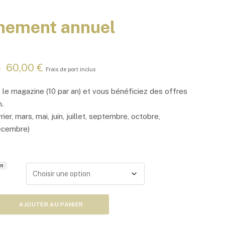
nement annuel
P
–
60,00
€
Frais de port inclus
l
a
le magazine (10 par an) et vous bénéficiez des offres
g
.
e
vrier, mars, mai, juin, juillet, septembre, octobre,
d
e
écembre)
p
r
i
on
x
:
3
AJOUTER AU PANIER
0