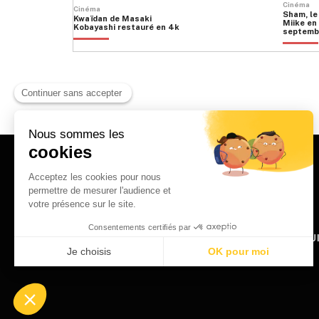
Cinéma
Cinéma
Sham, le
Kwaïdan de Masaki
Miike en 
Kobayashi restauré en 4k
septemb
HOME
QU