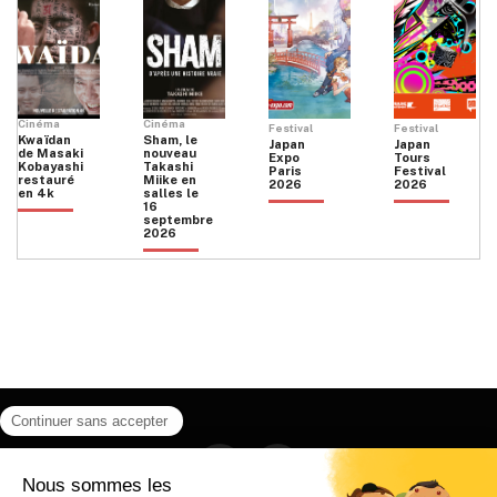
Cinéma
Cinéma
Festival
Festival
Kwaïdan
Sham, le
Japan
Japan
de Masaki
nouveau
Expo
Tours
Kobayashi
Takashi
Paris
Festival
restauré
Miike en
2026
2026
en 4k
salles le
16
septembre
2026
Facebook
Instagram