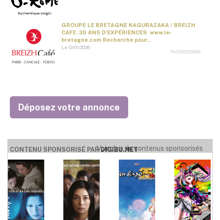
GROUPE LE BRETAGNE KAGURAZAKA / BREIZH
CAFE. 30 ANS D’EXPÉRIENCES www.le-
bretagne.com Recherche pour...
Le 12/01/2026
PA0000000689
Déposez votre annonce
Voir plus de contenus sponsorisés
CONTENU SPONSORISÉ PAR
DIGIBU.NET