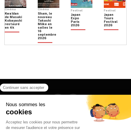
Cinéma
Cinéma
Festival
Festival
Kwaïdan
Sham, le
Japan
Japan
de Masaki
nouveau
Expo
Tours
Kobayashi
Takashi
Paris
Festival
restauré
Miike en
2026
2026
en 4k
salles le
16
septembre
2026
Facebook
Instagram
HOME
QUI SOMMES NOUS
CONTACT
POLITIQUE DE CONFIDENTIALITÉ
日本語