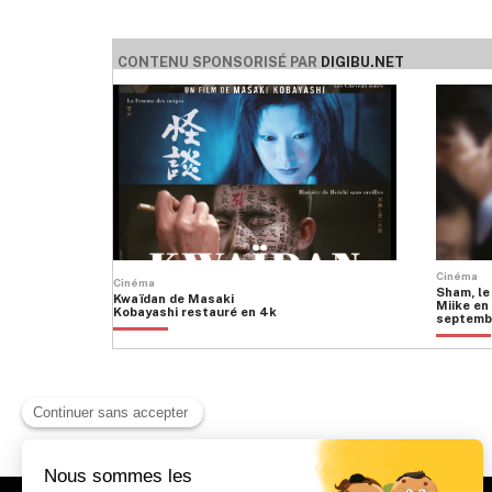
CONTENU SPONSORISÉ PAR
DIGIBU.NET
Cinéma
Cinéma
Sham, le
Kwaïdan de Masaki
Miike en 
Kobayashi restauré en 4k
septemb