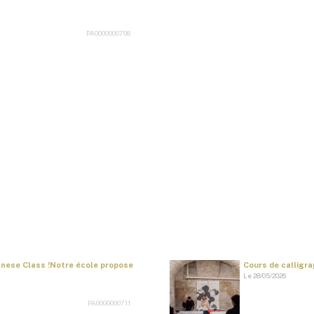
PA0000000708
panese Class !Notre école propose
Cours de calligrap
Le 28/05/2026
PA0000000711