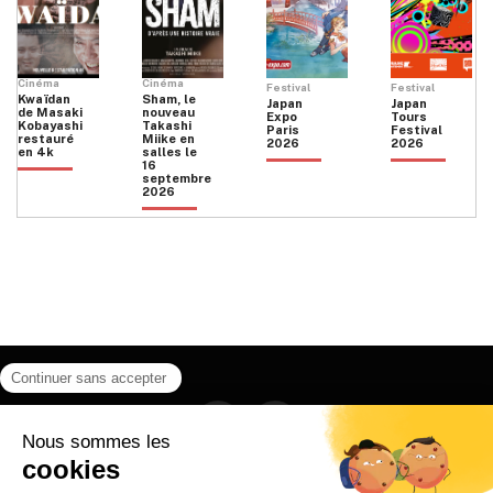
Cinéma
Cinéma
Festival
Festival
Kwaïdan
Sham, le
Japan
Japan
de Masaki
nouveau
Expo
Tours
Kobayashi
Takashi
Paris
Festival
restauré
Miike en
2026
2026
en 4k
salles le
16
septembre
2026
Facebook
Instagram