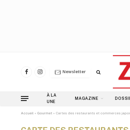
Newsletter
Facebook
Instagram
À LA
MAGAZINE
DOSSI
UNE
Accueil
»
Gourmet
»
Cartes des restaurants et commerces japo