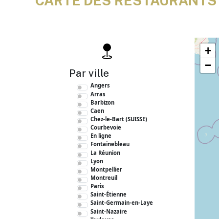
CARTE DES RESTAURANTS
+
−
Par ville
Angers
Arras
Barbizon
Caen
Chez-le-Bart (SUISSE)
Courbevoie
En ligne
Fontainebleau
La Réunion
Lyon
Montpellier
Montreuil
Paris
Saint-Étienne
Saint-Germain-en-Laye
Saint-Nazaire