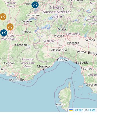
Leaflet
|
©
OSM