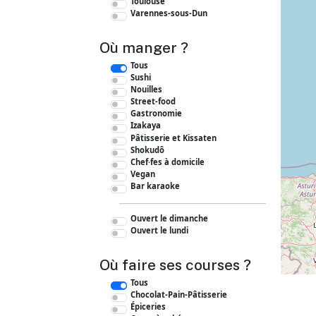
Toulouse
Varennes-sous-Dun
Où manger ?
Tous
Sushi
Nouilles
Street-food
Gastronomie
Izakaya
Pâtisserie et Kissaten
Shokudô
Chef·fes à domicile
Vegan
Bar karaoke
Ouvert le dimanche
Ouvert le lundi
Où faire ses courses ?
Tous
Chocolat-Pain-Pâtisserie
Épiceries