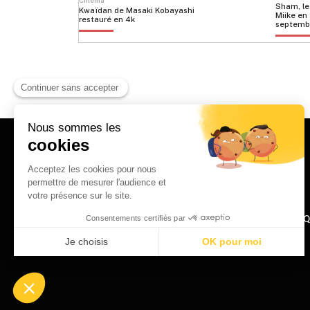
Cinéma
Sham, le
Kwaïdan de Masaki Kobayashi
Miike en 
restauré en 4k
septemb
HOME
Q