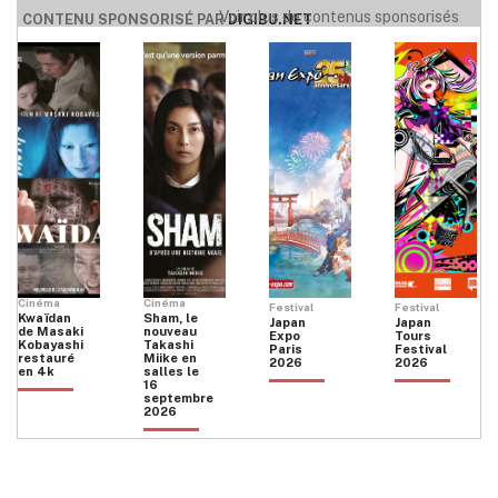
Voir plus de contenus sponsorisés
CONTENU SPONSORISÉ PAR
DIGIBU.NET
Cinéma
Cinéma
Festival
Festival
Kwaïdan
Sham, le
Japan
Japan
de Masaki
nouveau
Expo
Tours
Kobayashi
Takashi
Paris
Festival
restauré
Miike en
2026
2026
en 4k
salles le
16
septembre
2026