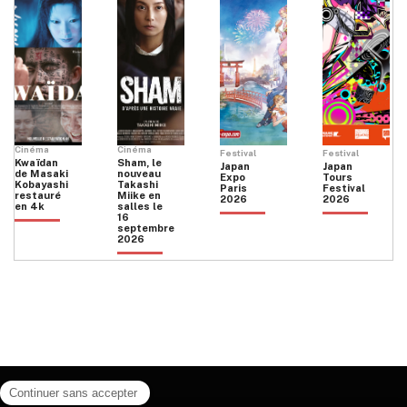
Cinéma
Cinéma
Festival
Festival
Kwaïdan
Sham, le
Japan
Japan
de Masaki
nouveau
Expo
Tours
Kobayashi
Takashi
Paris
Festival
restauré
Miike en
2026
2026
en 4k
salles le
16
septembre
2026