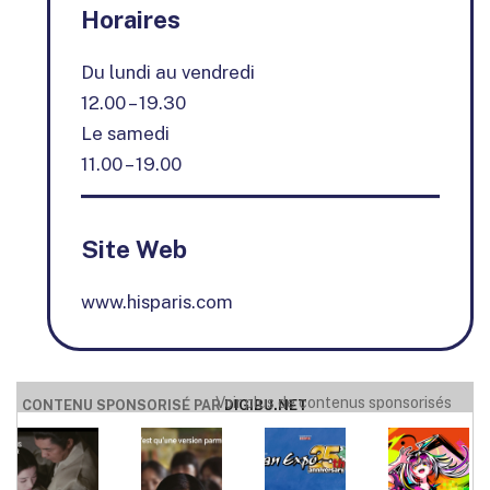
Horaires
Du lundi au vendredi
12.00 – 19.30
Le samedi
11.00 – 19.00
Site Web
www.hisparis.com
Voir plus de contenus sponsorisés
CONTENU SPONSORISÉ PAR
DIGIBU.NET