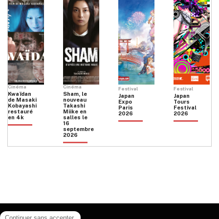
Cinéma
Cinéma
Festival
Festival
Kwaïdan
Sham, le
Japan
Japan
de Masaki
nouveau
Expo
Tours
Kobayashi
Takashi
Paris
Festival
restauré
Miike en
2026
2026
en 4k
salles le
16
septembre
2026