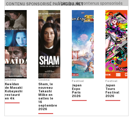
Voir plus de contenus sponsorisés
CONTENU SPONSORISÉ PAR
DIGIBU.NET
Cinéma
Cinéma
Festival
Festival
Kwaïdan
Sham, le
Japan
Japan
de Masaki
nouveau
Expo
Tours
Kobayashi
Takashi
Paris
Festival
restauré
Miike en
2026
2026
en 4k
salles le
16
septembre
2026