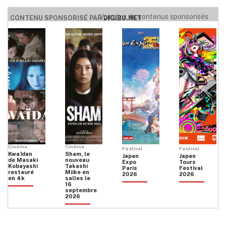
Voir plus de contenus sponsorisés
CONTENU SPONSORISÉ PAR
DIGIBU.NET
Cinéma
Cinéma
Festival
Festival
Kwaïdan
Sham, le
Japan
Japan
de Masaki
nouveau
Expo
Tours
Kobayashi
Takashi
Paris
Festival
restauré
Miike en
2026
2026
en 4k
salles le
16
septembre
2026