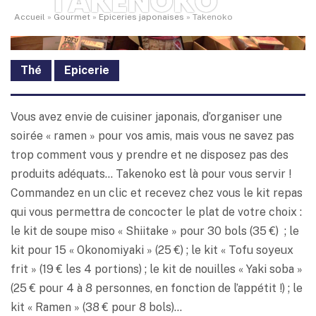
TAKENOKO
Accueil
»
Gourmet
»
Epiceries japonaises
»
Takenoko
Thé
Epicerie
Vous avez envie de cuisiner japonais, d’organiser une
soirée « ramen » pour vos amis, mais vous ne savez pas
trop comment vous y prendre et ne disposez pas des
produits adéquats… Takenoko est là pour vous servir !
Commandez en un clic et recevez chez vous le kit repas
qui vous permettra de concocter le plat de votre choix :
le kit de soupe miso « Shiitake » pour 30 bols (35 €) ; le
kit pour 15 « Okonomiyaki » (25 €) ; le kit « Tofu soyeux
frit » (19 € les 4 portions) ; le kit de nouilles « Yaki soba »
(25 € pour 4 à 8 personnes, en fonction de l’appétit !) ; le
kit « Ramen » (38 € pour 8 bols)…