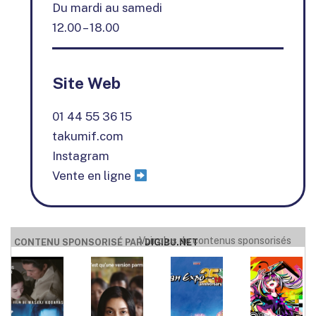
Du mardi au samedi
12.00 – 18.00
Site Web
01 44 55 36 15
takumif.com
Instagram
Vente en ligne
Voir plus de contenus sponsorisés
CONTENU SPONSORISÉ PAR
DIGIBU.NET