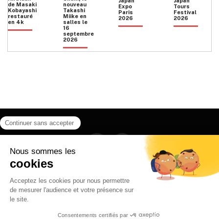
Japan
Japan
de Masaki
nouveau
Expo
Tours
Kobayashi
Takashi
Paris
Festival
restauré
Miike en
2026
2026
en 4k
salles le
16
septembre
2026
Facebook
Instagram
HOME
QUI SOMMES NOUS
CONTACT
POLITIQUE DE CONFIDENTIALITÉ
日本語
© 2026 Ilyfunet communication