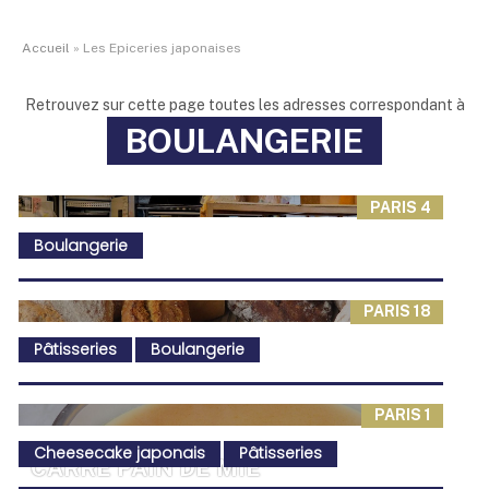
Accueil
»
Les Epiceries japonaises
Retrouvez sur cette page toutes les adresses correspondant à
BOULANGERIE
PARIS 4
Boulangerie
PARIS 18
Pâtisseries
Boulangerie
PARIS 1
Cheesecake japonais
Pâtisseries
CARRÉ PAIN DE MIE