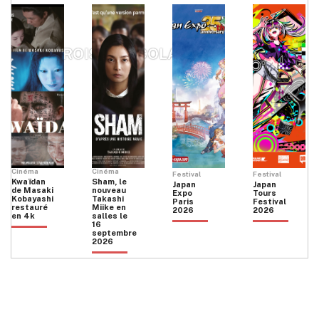
LES TROIS CHOCOLATS
Cinéma
Cinéma
Festival
Festival
Kwaïdan
Sham, le
Japan
Japan
de Masaki
nouveau
Expo
Tours
Kobayashi
Takashi
Paris
Festival
restauré
Miike en
2026
2026
en 4k
salles le
16
septembre
2026