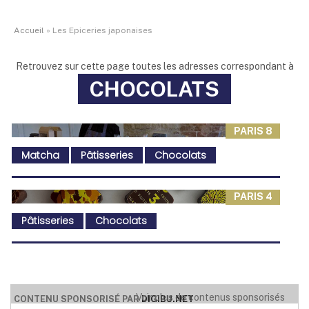
Accueil
»
Les Epiceries japonaises
Retrouvez sur cette page toutes les adresses correspondant à
CHOCOLATS
PARIS 8
Matcha
Pâtisseries
Chocolats
PARIS 4
Pâtisseries
Chocolats
ATELIER PAGES
Voir plus de contenus sponsorisés
CONTENU SPONSORISÉ PAR
DIGIBU.NET