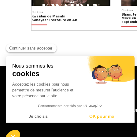
Cinéma
Cinéma
Sham, le
Kwaïdan de Masaki
Miike en 
Kobayashi restauré en 4k
septemb
HOME
QU