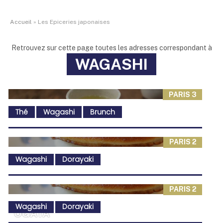
Accueil
»
Les Epiceries japonaises
Retrouvez sur cette page toutes les adresses correspondant à
WAGASHI
PARIS 3
Thé
Wagashi
Brunch
PARIS 2
Wagashi
Dorayaki
PARIS 2
Wagashi
Dorayaki
OGATA