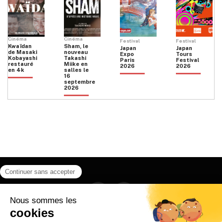
Cinéma
Cinéma
Festival
Festival
Kwaïdan
Sham, le
Japan
Japan
de Masaki
nouveau
Expo
Tours
Kobayashi
Takashi
Paris
Festival
restauré
Miike en
2026
2026
en 4k
salles le
16
septembre
2026
Facebook
Instagram