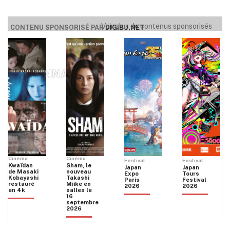
Voir plus de contenus sponsorisés
CONTENU SPONSORISÉ PAR
DIGIBU.NET
RAYONNANCE
Cinéma
Cinéma
Festival
Festival
Kwaïdan
Sham, le
Japan
Japan
de Masaki
nouveau
Expo
Tours
Kobayashi
Takashi
Paris
Festival
restauré
Miike en
2026
2026
en 4k
salles le
16
septembre
2026