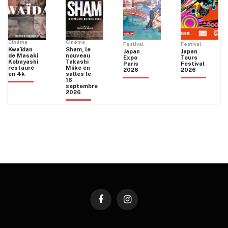
Cinéma
Cinéma
Festival
Festival
Kwaïdan
Sham, le
Japan
Japan
de Masaki
nouveau
Expo
Tours
Kobayashi
Takashi
Paris
Festival
restauré
Miike en
2026
2026
en 4k
salles le
16
septembre
2026
Facebook
Instagram