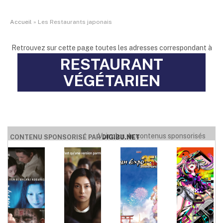
Accueil
»
Les Restaurants japonais
Retrouvez sur cette page toutes les adresses correspondant à
RESTAURANT
VÉGÉTARIEN
Voir plus de contenus sponsorisés
CONTENU SPONSORISÉ PAR
DIGIBU.NET