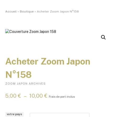
Accueil
»
Boutique
»
Acheter Zoom Japon N°158
Acheter Zoom Japon
N°158
ZOOM JAPON ARCHIVES
P
5,00
€
–
10,00
€
Frais de port inclus
l
a
g
votre pays