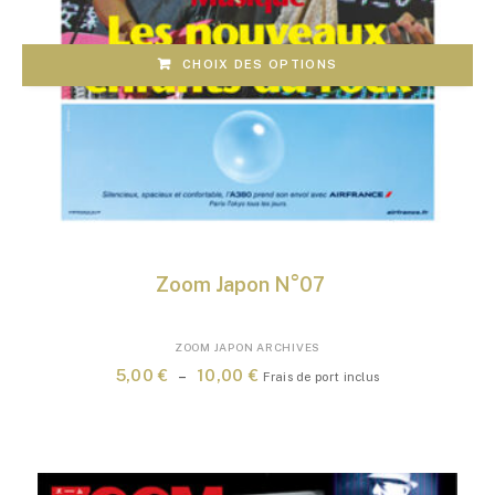
CHOIX DES OPTIONS
Zoom Japon N°07
Ce
ZOOM JAPON ARCHIVES
produit
Plage
5,00
€
–
10,00
€
Frais de port inclus
a
de
plusieurs
prix :
variations.
5,00 €
Les
à
options