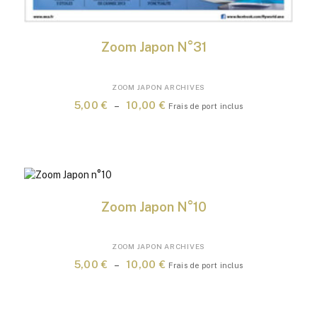
Zoom Japon N°31
Ce
ZOOM JAPON ARCHIVES
produit
Plage
5,00
€
–
10,00
€
Frais de port inclus
a
de
plusieurs
prix :
variations.
5,00 €
Les
à
options
10,00 €
peuvent
Zoom Japon N°10
être
choisies
sur
Ce
ZOOM JAPON ARCHIVES
la
produit
Plage
5,00
€
–
10,00
€
Frais de port inclus
page
a
de
du
plusieurs
prix :
produit
variations.
5,00 €