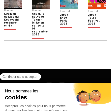
Cinéma
Cinéma
Festival
Festival
Kwaïdan
Sham, le
Japan
Japan
de Masaki
nouveau
Expo
Tours
Kobayashi
Takashi
Paris
Festival
restauré
Miike en
2026
2026
en 4k
salles le
16
septembre
2026
Facebook
Instagram
HOME
QUI SOMMES NOUS
CONTACT
POLITIQUE DE CONFIDENTIALITÉ
日本語