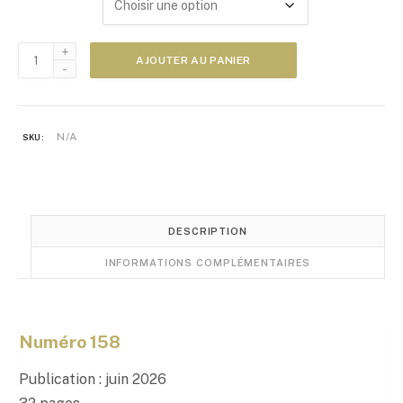
e
d
e
quantité
p
AJOUTER AU PANIER
de
r
Acheter
i
Zoom
x
Japon
N/A
SKU:
N°158
:
5
,
0
0
DESCRIPTION
€
INFORMATIONS COMPLÉMENTAIRES
à
1
0
,
Numéro 158
0
0
Publication : juin 2026