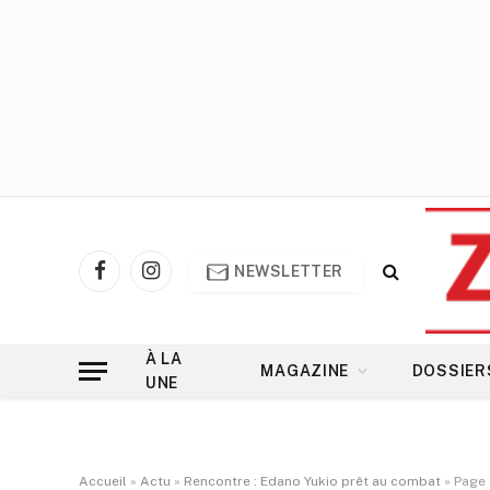
NEWSLETTER
Facebook
Instagram
À LA
MAGAZINE
DOSSIER
UNE
Accueil
»
Actu
»
Rencontre : Edano Yukio prêt au combat
»
Page